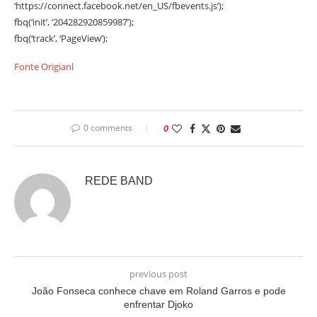
‘https://connect.facebook.net/en_US/fbevents.js’);
fbq(‘init’, ‘204282920859987’);
fbq(‘track’, ‘PageView’);
Fonte Origianl
0 comments
0
REDE BAND
previous post
João Fonseca conhece chave em Roland Garros e pode
enfrentar Djoko