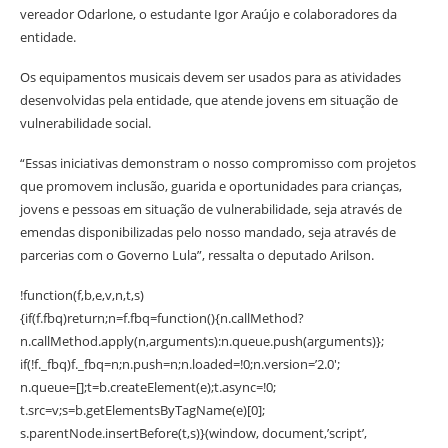
vereador Odarlone, o estudante Igor Araújo e colaboradores da
entidade.
Os equipamentos musicais devem ser usados para as atividades
desenvolvidas pela entidade, que atende jovens em situação de
vulnerabilidade social.
“Essas iniciativas demonstram o nosso compromisso com projetos
que promovem inclusão, guarida e oportunidades para crianças,
jovens e pessoas em situação de vulnerabilidade, seja através de
emendas disponibilizadas pelo nosso mandado, seja através de
parcerias com o Governo Lula”, ressalta o deputado Arilson.
!function(f,b,e,v,n,t,s)
{if(f.fbq)return;n=f.fbq=function(){n.callMethod?
n.callMethod.apply(n,arguments):n.queue.push(arguments)};
if(!f._fbq)f._fbq=n;n.push=n;n.loaded=!0;n.version=’2.0′;
n.queue=[];t=b.createElement(e);t.async=!0;
t.src=v;s=b.getElementsByTagName(e)[0];
s.parentNode.insertBefore(t,s)}(window, document,’script’,