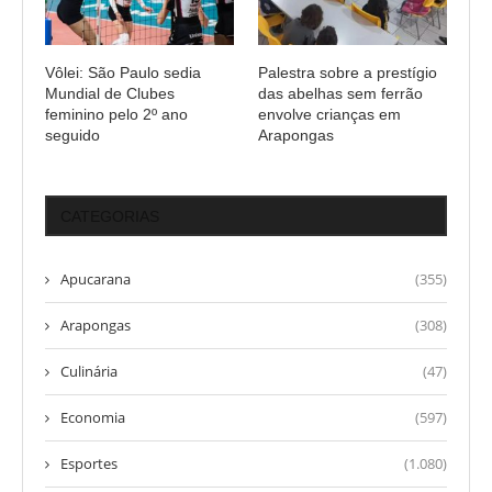
Vôlei: São Paulo sedia
Palestra sobre a prestígio
Mundial de Clubes
das abelhas sem ferrão
feminino pelo 2º ano
envolve crianças em
seguido
Arapongas
CATEGORIAS
Apucarana
(355)
Arapongas
(308)
Culinária
(47)
Economia
(597)
Esportes
(1.080)