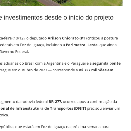
 investimentos desde o início do projeto
ta-feira (10/12), o deputado
Arilson Chiorato (PT)
criticou a postura
federais em Foz do Iguaçu, incluindo a
Perimetral Leste
, que ainda
 Governo Federal.
as aduanas do Brasil com a Argentina e o Paraguai e a
segunda ponte
ntregue em outubro de 2023 — corresponde a
R$ 727 milhões em
 segmento da rodovia federal
BR-277
, ocorreu após a confirmação da
nal de Infraestrutura de Transportes (DNIT)
precisou enviar um
cnica.
epública, que estará em Foz do Iguaçu na próxima semana para