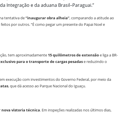
da Integração e da aduana Brasil–Paraguai.”
uma tentativa de
“inaugurar obra alheia”
, comparando a atitude ao
eitos por outros. “É como pegar um presente do Papai Noel e
gração, tem aproximadamente
15 quilômetros de extensão
e liga a BR-
exclusivo para o transporte de cargas pesadas
e reduzindo o
s em execução com investimentos do Governo Federal, por meio da
ratas
, que dá acesso ao Parque Nacional do Iguaçu.
r
nova vistoria técnica
. Em inspeções realizadas nos últimos dias,