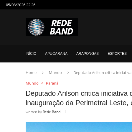
05/08/2026 22:26
INÍCIO
APUCARANA
ARAPONGAS
ESPORTES
Home
Mundo
Deputado Arilson critica iniciati
Mundo
Paraná
Deputado Arilson critica iniciativa
inauguração da Perimetral Leste,
written by
Rede Band