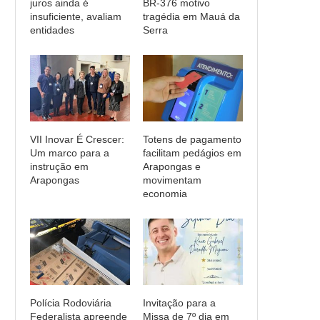
juros ainda é
BR-376 motivo
insuficiente, avaliam
tragédia em Mauá da
entidades
Serra
VII Inovar É Crescer:
Totens de pagamento
Um marco para a
facilitam pedágios em
instrução em
Arapongas e
Arapongas
movimentam
economia
Polícia Rodoviária
Invitação para a
Federalista apreende
Missa de 7º dia em