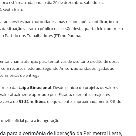
bloco está marcada para o dia 20 de dezembro, sábado, e a
, sexta-feira.
arar convites para autoridades, mas recuou após a notificação do
s da situação vieram a público na sessão desta quarta-feira, por meio
 do Partido dos Trabalhadores (PT) no Paraná.
entar chama atenção para tentativas de ocultar o crédito de obras
s com recursos federais. Segundo Arilson, autoridades ligadas ao
erimônias de entrega.
or meio da
Itaipu Binacional
. Desde o início do projeto, os valores
o valor atualmente aportado pelo Estado, referente a reajustes
e cerca de
R$ 32 milhões
, o equivalente a aproximadamente 9% do
convite oficial para a inauguração:
da para a cerimônia de liberação da Perimetral Leste,