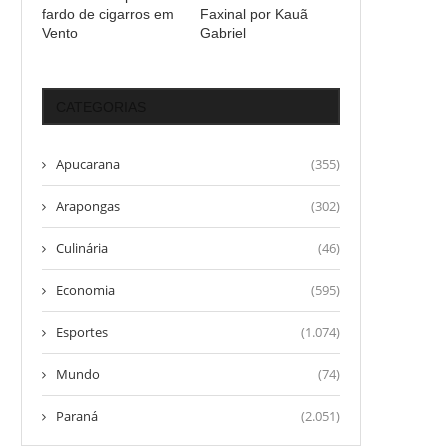
fardo de cigarros em
Faxinal por Kauã
Vento
Gabriel
CATEGORIAS
Apucarana
(355)
Arapongas
(302)
Culinária
(46)
Economia
(595)
Esportes
(1.074)
Mundo
(74)
Paraná
(2.051)