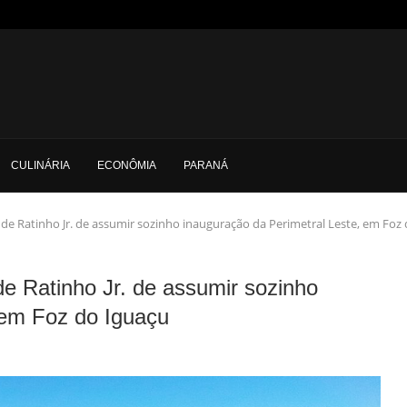
CULINÁRIA
ECONÔMIA
PARANÁ
va de Ratinho Jr. de assumir sozinho inauguração da Perimetral Leste, em Foz
 de Ratinho Jr. de assumir sozinho
 em Foz do Iguaçu