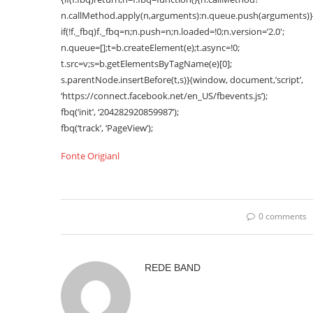
n.callMethod.apply(n,arguments):n.queue.push(arguments)}
if(!f._fbq)f._fbq=n;n.push=n;n.loaded=!0;n.version=’2.0′;
n.queue=[];t=b.createElement(e);t.async=!0;
t.src=v;s=b.getElementsByTagName(e)[0];
s.parentNode.insertBefore(t,s)}(window, document,’script’,
‘https://connect.facebook.net/en_US/fbevents.js’);
fbq(‘init’, ‘204282920859987’);
fbq(‘track’, ‘PageView’);
Fonte Origianl
0 comments
REDE BAND