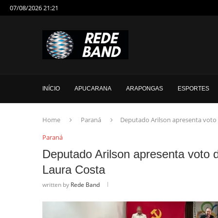
07/08/2026 21:21
INÍCIO
APUCARANA
ARAPONGAS
ESPORTES
Home
Paraná
Deputado Arilson apresenta voto
Paraná
Deputado Arilson apresenta voto 
Laura Costa
written by
Rede Band