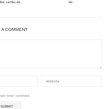
tar cartão de...
de...
E A COMMENT
 next time I comment.