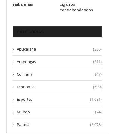
saiba mais
cigarros
contrabandeados
CATEGORIAS
Apucarana
(356)
Arapongas
(311)
Culinária
(47)
Economia
(599)
Esportes
(1.081)
Mundo
(74)
Paraná
(2.078)