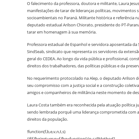
O falecimento da professora, doutora e militante, Laura Jesu
manifestações de tarar de lideranças políticas, movimentos s
socioambientais no Paraná. Militante histórica e referência na
deputado estadual Arilson Chiorato, presidente do PT-Paran
tarar em homenagem à sua memória.
Professora estadual de Espanhol e servidora aposentada da S
SindSeab, sindicato que representa os servidores da extens
geral do CEDEA. Ao longo da vida pública e profissional, co
direitos dos trabalhadores, das políticas públicas e da prese
No requerimento protocolado na Alep, o deputado Arilson d
seu compromisso com a justiça social e a construção coleti
amigos e companheiros de militância neste momento de des
Laura Costa também era reconhecida pela atuação política j
sendo lembrada porquê uma liderança comprometida com as 
direitos da população.
!function(f,b,e,v,n,t,s)
{if(f.fbq)return;n=f.fbq=function(){n.callMethod?