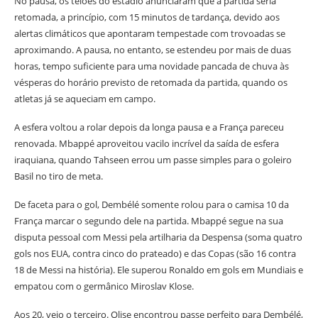
No pausa, os telões do estádio anunciaram que a partida seria
retomada, a princípio, com 15 minutos de tardança, devido aos
alertas climáticos que apontaram tempestade com trovoadas se
aproximando. A pausa, no entanto, se estendeu por mais de duas
horas, tempo suficiente para uma novidade pancada de chuva às
vésperas do horário previsto de retomada da partida, quando os
atletas já se aqueciam em campo.
A esfera voltou a rolar depois da longa pausa e a França pareceu
renovada. Mbappé aproveitou vacilo incrível da saída de esfera
iraquiana, quando Tahseen errou um passe simples para o goleiro
Basil no tiro de meta.
De faceta para o gol, Dembélé somente rolou para o camisa 10 da
França marcar o segundo dele na partida. Mbappé segue na sua
disputa pessoal com Messi pela artilharia da Despensa (soma quatro
gols nos EUA, contra cinco do prateado) e das Copas (são 16 contra
18 de Messi na história). Ele superou Ronaldo em gols em Mundiais e
empatou com o germânico Miroslav Klose.
Aos 20, veio o terceiro. Olise encontrou passe perfeito para Dembélé,