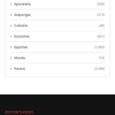
Apucarana
(358)
Arapongas
(313)
Culinária
(48)
Economia
(601)
Esportes
(1.083)
Mundo
(74)
Paraná
(2.080)
EDITOR’S PICKS