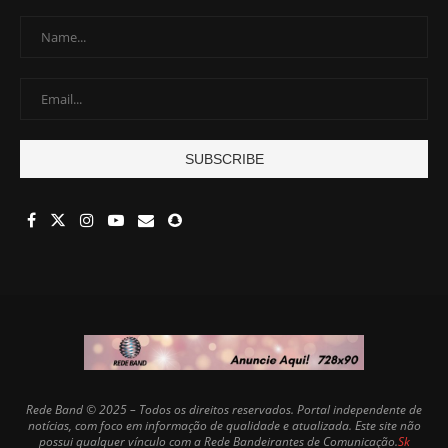
Rede Band © 2025 – Todos os direitos reservados. Portal independente de
notícias, com foco em informação de qualidade e atualizada. Este site não
possui qualquer vínculo com a Rede Bandeirantes de Comunicação.
Sk