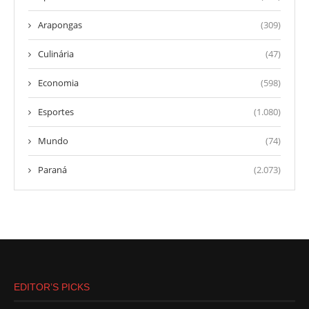
Arapongas
(309)
Culinária
(47)
Economia
(598)
Esportes
(1.080)
Mundo
(74)
Paraná
(2.073)
EDITOR’S PICKS