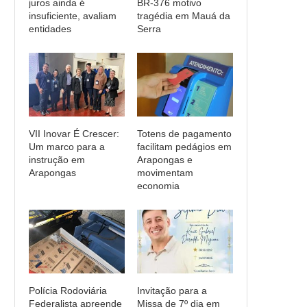
juros ainda é
BR-376 motivo
insuficiente, avaliam
tragédia em Mauá da
entidades
Serra
VII Inovar É Crescer:
Totens de pagamento
Um marco para a
facilitam pedágios em
instrução em
Arapongas e
Arapongas
movimentam
economia
Polícia Rodoviária
Invitação para a
Federalista apreende
Missa de 7º dia em