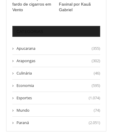
fardo de cigarros em
Faxinal por Kauã
Vento
Gabriel
CATEGORIAS
Apucarana
(355)
Arapongas
(302)
Culinária
(46)
Economia
(595)
Esportes
(1.074)
Mundo
(74)
Paraná
(2.051)