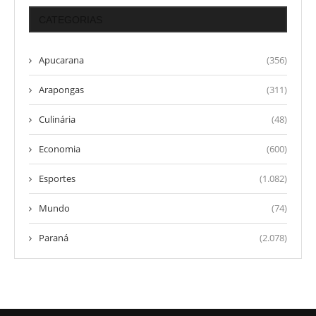
CATEGORIAS
Apucarana
(356)
Arapongas
(311)
Culinária
(48)
Economia
(600)
Esportes
(1.082)
Mundo
(74)
Paraná
(2.078)