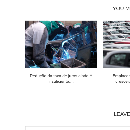
YOU M
Redução da taxa de juros ainda é
Emplacam
insuficiente,...
cresce
LEAV