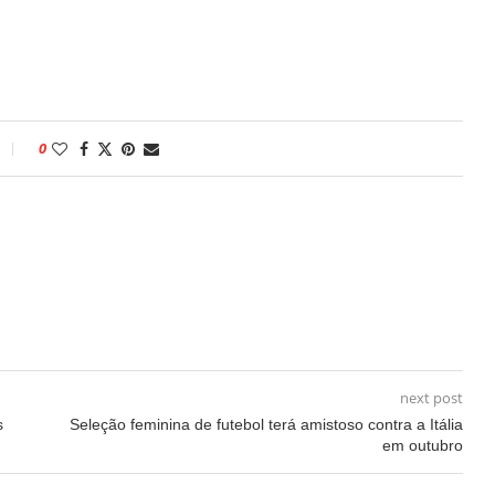
0
next post
s
Seleção feminina de futebol terá amistoso contra a Itália
em outubro