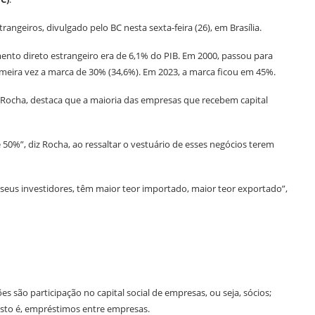
geiros, divulgado pelo BC nesta sexta-feira (26), em Brasília.
imento direto estrangeiro era de 6,1% do PIB. Em 2000, passou para
meira vez a marca de 30% (34,6%). Em 2023, a marca ficou em 45%.
 Rocha, destaca que a maioria das empresas que recebem capital
50%”, diz Rocha, ao ressaltar o vestuário de esses negócios terem
seus investidores, têm maior teor importado, maior teor exportado”,
es são participação no capital social de empresas, ou seja, sócios;
isto é, empréstimos entre empresas.