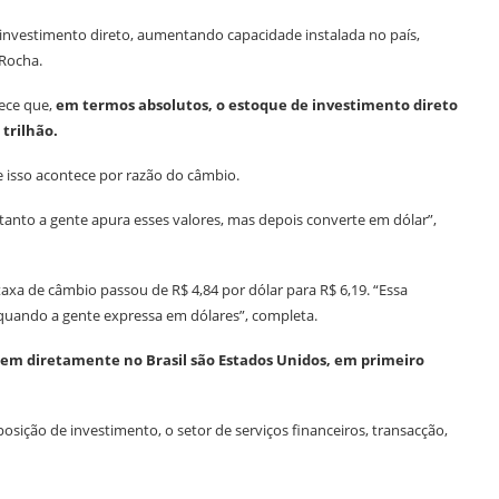
 investimento direto, aumentando capacidade instalada no país,
 Rocha.
ece que,
em termos absolutos, o estoque de investimento direto
trilhão.
e isso acontece por razão do câmbio.
rtanto a gente apura esses valores, mas depois converte em dólar”,
taxa de câmbio passou de R$ 4,84 por dólar para R$ 6,19. “Essa
 quando a gente expressa em dólares”, completa.
tirem diretamente no Brasil são Estados Unidos, em primeiro
sição de investimento, o setor de serviços financeiros, transacção,