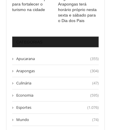
para fortalecer o
Arapongas terá
turismo na cidade
horário próprio nesta
sexta e sábado para
o Dia dos Pais
CATEGORIAS
Apucarana
(355)
Arapongas
(304)
Culinária
(47)
Economia
(595)
Esportes
(1.076)
Mundo
(74)