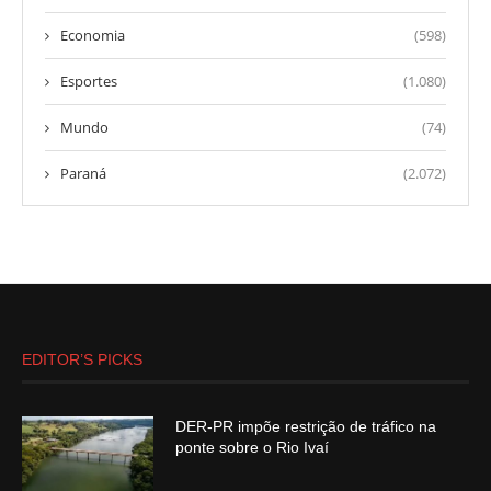
Economia
(598)
Esportes
(1.080)
Mundo
(74)
Paraná
(2.072)
EDITOR’S PICKS
DER-PR impõe restrição de tráfico na
ponte sobre o Rio Ivaí