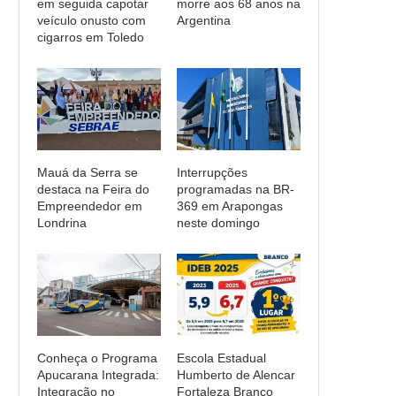
em seguida capotar
morre aos 68 anos na
veículo onusto com
Argentina
cigarros em Toledo
Mauá da Serra se
Interrupções
destaca na Feira do
programadas na BR-
Empreendedor em
369 em Arapongas
Londrina
neste domingo
Conheça o Programa
Escola Estadual
Apucarana Integrada:
Humberto de Alencar
Integração no
Fortaleza Branco