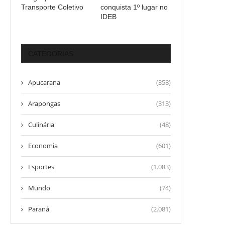
Transporte Coletivo
conquista 1º lugar no
IDEB
CATEGORIAS
Apucarana
(358)
Arapongas
(313)
Culinária
(48)
Economia
(601)
Esportes
(1.083)
Mundo
(74)
Paraná
(2.081)