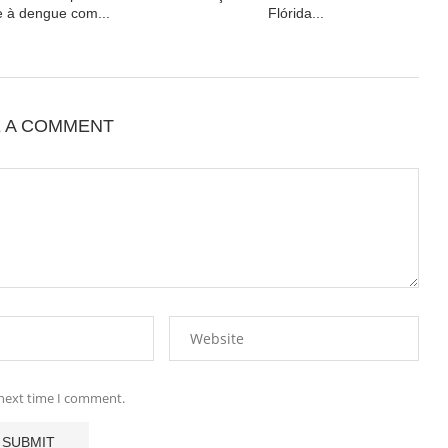
 à dengue com...
Flórida...
E A COMMENT
 next time I comment.