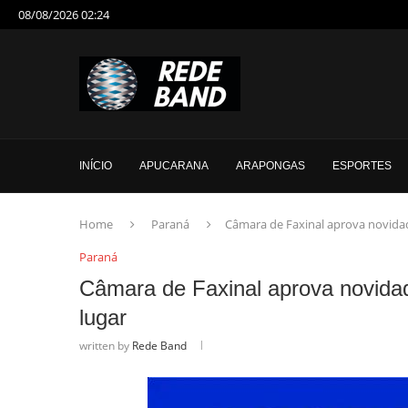
08/08/2026 02:24
INÍCIO
APUCARANA
ARAPONGAS
ESPORTES
Home
Paraná
Câmara de Faxinal aprova novidad
Paraná
Câmara de Faxinal aprova novidad
lugar
written by
Rede Band