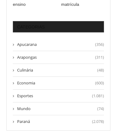
ensino
matrícula
CATEGORIAS
Apucarana
(356)
Arapongas
(311)
Culinária
(48)
Economia
(600)
Esportes
(1.081)
Mundo
(74)
Paraná
(2.078)