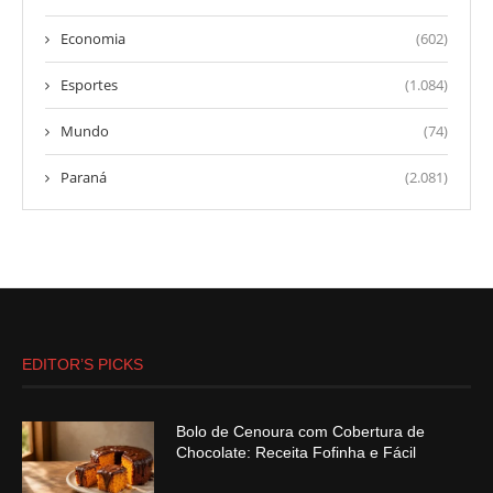
Economia
(602)
Esportes
(1.084)
Mundo
(74)
Paraná
(2.081)
EDITOR’S PICKS
Bolo de Cenoura com Cobertura de
Chocolate: Receita Fofinha e Fácil