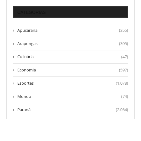
CATEGORIAS
Apucarana
(355)
Arapongas
(305)
Culinária
(47)
Economia
(597)
Esportes
(1.078)
Mundo
(74)
Paraná
(2.064)