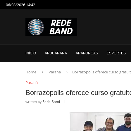
06/08/2026 14:42
INÍCIO
APUCARANA
ARAPONGAS
ESPORTES
Home
Paraná
Borrazópolis oferece curso gratui
Paraná
Borrazópolis oferece curso gratuit
written by
Rede Band