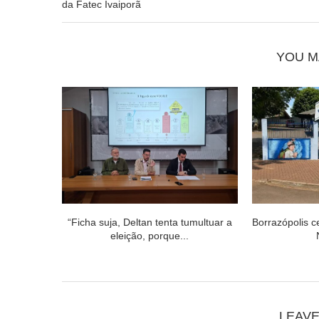
da Fatec Ivaiporã
YOU M
“Ficha suja, Deltan tenta tumultuar a
Borrazópolis c
eleição, porque...
LEAV