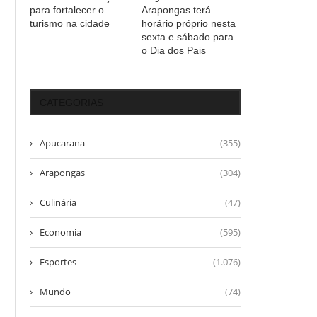
para fortalecer o
Arapongas terá
turismo na cidade
horário próprio nesta
sexta e sábado para
o Dia dos Pais
CATEGORIAS
Apucarana
(355)
Arapongas
(304)
Culinária
(47)
Economia
(595)
Esportes
(1.076)
Mundo
(74)