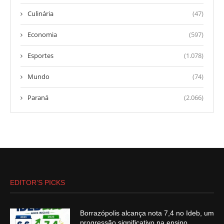
Culinária
(47)
Economia
(597)
Esportes
(1.078)
Mundo
(74)
Paraná
(2.066)
EDITOR’S PICKS
Borrazópolis alcança nota 7,4 no Ideb, um
progressão significativo na ensino