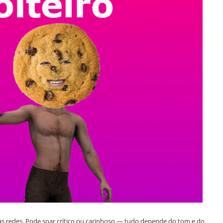
 redes. Pode soar crítico ou carinhoso — tudo depende do tom e do