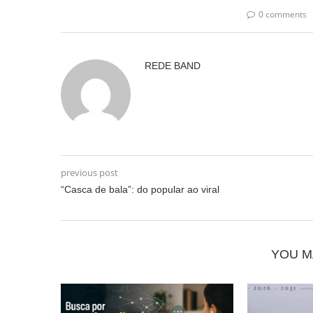
0 comments
REDE BAND
previous post
“Casca de bala”: do popular ao viral
YOU M