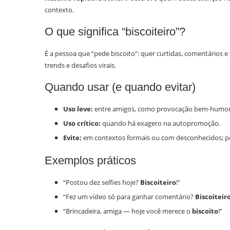
contexto.
O que significa “biscoiteiro”?
É a pessoa que “pede biscoito”: quer curtidas, comentários e 
trends e desafios virais.
Quando usar (e quando evitar)
Uso leve:
entre amigos, como provocação bem-humor
Uso crítico:
quando há exagero na autopromoção.
Evite:
em contextos formais ou com desconhecidos; po
Exemplos práticos
“Postou dez selfies hoje?
Biscoiteiro
!”
“Fez um vídeo só para ganhar comentário?
Biscoiteir
“Brincadeira, amiga — hoje você merece o
biscoito
!”