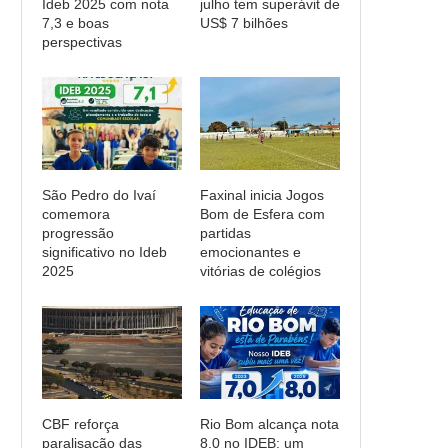
Ideb 2025 com nota
julho tem superávit de
7,3 e boas
US$ 7 bilhões
perspectivas
São Pedro do Ivaí
Faxinal inicia Jogos
comemora
Bom de Esfera com
progressão
partidas
significativo no Ideb
emocionantes e
2025
vitórias de colégios
CBF reforça
Rio Bom alcança nota
paralisação das
8,0 no IDEB: um