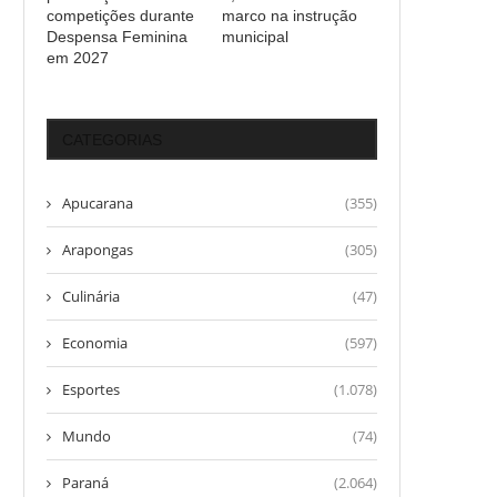
competições durante
marco na instrução
Despensa Feminina
municipal
em 2027
CATEGORIAS
Apucarana
(355)
Arapongas
(305)
Culinária
(47)
Economia
(597)
Esportes
(1.078)
Mundo
(74)
Paraná
(2.064)