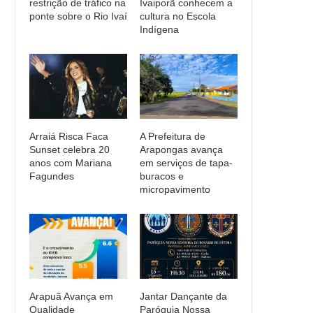
restrição de tráfico na
Ivaiporã conhecem a
ponte sobre o Rio Ivaí
cultura no Escola
Indígena
Arraiá Risca Faca
A Prefeitura de
Sunset celebra 20
Arapongas avança
anos com Mariana
em serviços de tapa-
Fagundes
buracos e
micropavimento
Arapuã Avança em
Jantar Dançante da
Qualidade
Paróquia Nossa