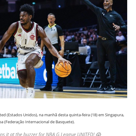
ed (Estados Unidos), na manhã desta quinta-feira (18) em Singapura,
ba (Federação Internacional de Basquete).
ins it at the buzzer for NBA G League UNITED! 😱