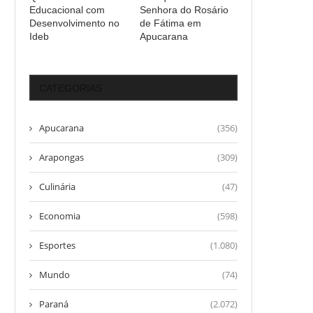
Educacional com
Senhora do Rosário
Desenvolvimento no
de Fátima em
Ideb
Apucarana
CATEGORIAS
Apucarana
(356)
Arapongas
(309)
Culinária
(47)
Economia
(598)
Esportes
(1.080)
Mundo
(74)
Paraná
(2.072)