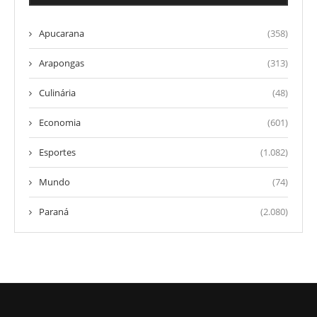
Apucarana
(358)
Arapongas
(313)
Culinária
(48)
Economia
(601)
Esportes
(1.082)
Mundo
(74)
Paraná
(2.080)