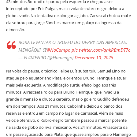
43 minutos.Rotondi disparou pela esquerda e chegou a ser
interceptado por Eric Pulgar, mas o volante rubro-negro deixou a
globo evadir. Na tentativa de alongar a globo, Carrascal chutou mal e
ela sobrou para Jorge Sánches marcar um golaço da ingresso da
dimensão.
BORA LEVANTAR O TROFÉU DO DERBY DAS AMÉRICAS,
MENGÃO!!! 🏆
#NoCampo
pic.twitter.com/qhkRBmDT7c
— FL4MEN9O (@Flamengo)
December 10, 2025
Na volta do pausa, o técnico Felipe Luís substituiu Samuel Lino no
ataque pelo equatoriano Plata, e orientou Bruno Henrique a atuar
mais pela esquerda. A modificação surtiu efeito logo aos três
minutos: Arrascaeta rolou para Bruno Henrique, que invadiu a
grande dimensão e chutou certeiro, mas o goleiro Gudiño defendeu
em dois tempos. Aos 21 minutos, Cebolinha deixou o banco dos
reservas e entrou em campo no lugar de Carrascal. Além de mais
veloz e ofensivo, o Rubro-negro também passou a marcar potente
na saída de globo do rival mexicano. Aos 24 minutos, Arrascaeta dá
um passe açucarado para Plata, que quase ampliou para o Flamengo