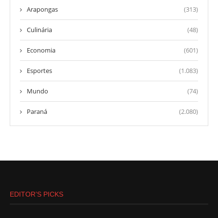
Arapongas
(313)
Culinária
(48)
Economia
(601)
Esportes
(1.083)
Mundo
(74)
Paraná
(2.080)
EDITOR’S PICKS