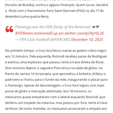
(horário de Brasília), contra o egípcio Piramyds. Quem lucrar, decidirá
o título com o francesismo Paris Saint-Germain (PSG) no dia 17 de
dezembro (uma quarta-feira).
Flamengo win the FIFA Derby of the Americas! ❤️🖤
#FIFAIntercontinentalCup
pic.twitter.com/ejUAyYkL26
— FIFA Club Football (@FIFACWC)
December 10, 2025
No primeiro tempo, o Cruz Azul levou transe ao goleiro rubro-negro
aos 12 minutos. Pela esquerda, Rotondi recebeu passe de Rodrígues
e acertou uma explosivo que passou rente à trave direita de Rossi.
Dois minutos depois, o zagueiro Piovi errou na saída de globo, na
frente do camisa 10 Arrascaeta, que aproveitou a bobeira, driblou o
padroeiro e chutou para o fundo da rede, inaugurando o placar para
o Flamengo. Apesar de desvantagem, o Cruz Azul seguiu com mais
posse de globo e marcação adiantada. Aos 18 minutos, os
mexicanos quase empataram com o lateral-esquerdo Rotondi, que
desferiu um torpedo da meia-lua, mas passou por fora, rente à trave
de Rossi. De tanto martelar, os mexicanos arrancaram o empate aos