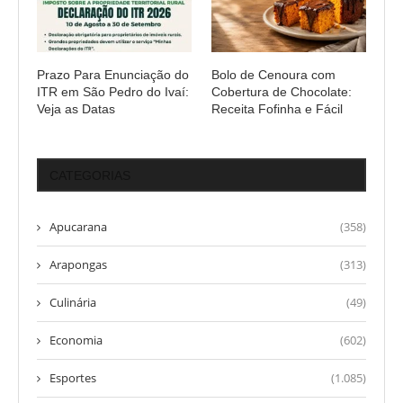
Prazo Para Enunciação do
Bolo de Cenoura com
ITR em São Pedro do Ivaí:
Cobertura de Chocolate:
Veja as Datas
Receita Fofinha e Fácil
CATEGORIAS
Apucarana
(358)
Arapongas
(313)
Culinária
(49)
Economia
(602)
Esportes
(1.085)