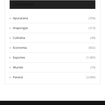
CATEGORIAS
Apucarana
(358)
Arapongas
(313)
Culinária
(49)
Economia
(602)
Esportes
(1.085)
Mundo
(74)
Paraná
(2.084)