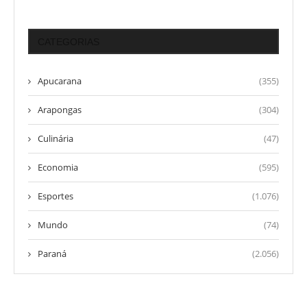
CATEGORIAS
Apucarana
(355)
Arapongas
(304)
Culinária
(47)
Economia
(595)
Esportes
(1.076)
Mundo
(74)
Paraná
(2.056)