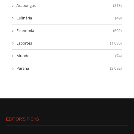
Arapongas
(313)
Culinária
(49)
Economia
(602)
Esportes
(1.085)
Mundo
(74)
Paraná
(2.082)
EDITOR’S PICKS