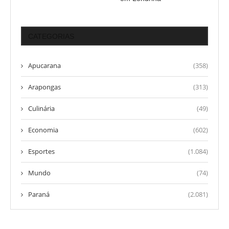
CATEGORIAS
Apucarana
(358)
Arapongas
(313)
Culinária
(49)
Economia
(602)
Esportes
(1.084)
Mundo
(74)
Paraná
(2.081)