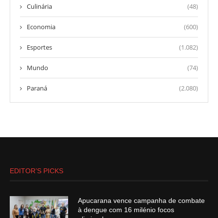
Culinária
(48)
Economia
(600)
Esportes
(1.082)
Mundo
(74)
Paraná
(2.080)
EDITOR’S PICKS
Apucarana vence campanha de combate
à dengue com 16 milénio focos