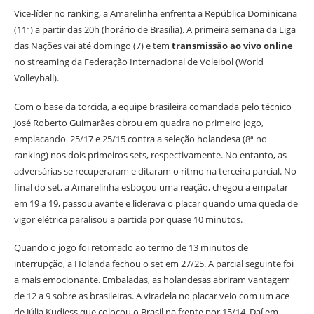
Vice-líder no ranking, a Amarelinha enfrenta a República Dominicana
(11ª) a partir das 20h (horário de Brasília). A primeira semana da Liga
das Nações vai até domingo (7) e tem
transmissão ao vivo online
no streaming da Federação Internacional de Voleibol (World
Volleyball).
Com o base da torcida, a equipe brasileira comandada pelo técnico
José Roberto Guimarães obrou em quadra no primeiro jogo,
emplacando 25/17 e 25/15 contra a seleção holandesa (8ª no
ranking) nos dois primeiros sets, respectivamente. No entanto, as
adversárias se recuperaram e ditaram o ritmo na terceira parcial. No
final do set, a Amarelinha esboçou uma reação, chegou a empatar
em 19 a 19, passou avante e liderava o placar quando uma queda de
vigor elétrica paralisou a partida por quase 10 minutos.
Quando o jogo foi retomado ao termo de 13 minutos de
interrupção, a Holanda fechou o set em 27/25. A parcial seguinte foi
a mais emocionante. Embaladas, as holandesas abriram vantagem
de 12 a 9 sobre as brasileiras. A viradela no placar veio com um ace
de Júlia Kudiess que colocou o Brasil na frente por 15/14. Daí em