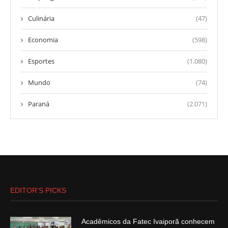
Culinária
(47)
Economia
(598)
Esportes
(1.080)
Mundo
(74)
Paraná
(2.071)
EDITOR’S PICKS
Acadêmicos da Fatec Ivaiporã conhecem