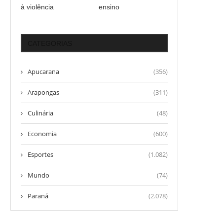
à violência
ensino
CATEGORIAS
Apucarana
(356)
Arapongas
(311)
Culinária
(48)
Economia
(600)
Esportes
(1.082)
Mundo
(74)
Paraná
(2.078)