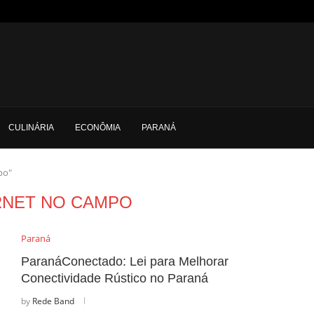
CULINÁRIA
ECONÔMIA
PARANÁ
po"
RNET NO CAMPO
Paraná
ParanáConectado: Lei para Melhorar
Conectividade Rústico no Paraná
by
Rede Band