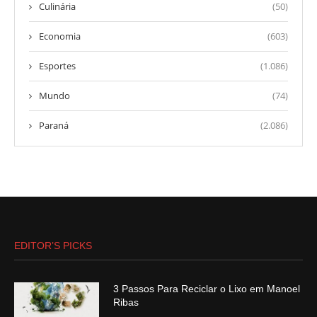
Culinária
(50)
Economia
(603)
Esportes
(1.086)
Mundo
(74)
Paraná
(2.086)
EDITOR’S PICKS
3 Passos Para Reciclar o Lixo em Manoel
Ribas